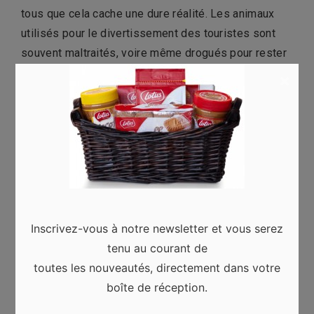
tous que cela cache une dure réalité. Les animaux
utilisés pour le divertissement des touristes sont
souvent maltraités, voire même drogués pour rester
sage et inoffensifs. Boycottez ces abus en évitant
×
toute interaction avec des animaux qui ne se trouvent
pas à leur place initiale.
CONSEILS
ÉCO
ÉCO-RESPONSABLE
ÉCOLOGIE
ÉCOTOURISME
EMPREINTE CARBONE
TOURISME VERT
Inscrivez-vous à notre newsletter et vous serez
tenu au courant de
VOYAGE
toutes les nouveautés, directement dans votre
boîte de réception.