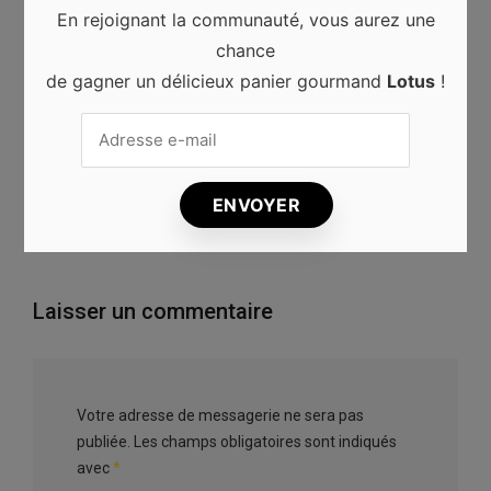
PREVIOUS ARTICLE
En rejoignant la communauté, vous aurez une
chance
10 lieux incontournables en France
de gagner un délicieux panier gourmand
Lotus
!
NEXT ARTICLE
Les plus belles chutes d’eau du monde
Astuces & conseils
·
décembre 4, 2020
Laisser un commentaire
Votre adresse de messagerie ne sera pas
publiée.
Les champs obligatoires sont indiqués
avec
*