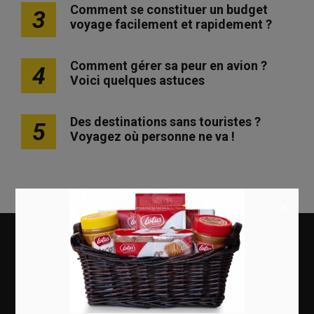
Comment se constituer un budget
3
voyage facilement et rapidement ?
Comment gérer sa peur en avion ?
4
Voici quelques astuces
Des destinations sans touristes ?
5
Voyagez où personne ne va !
×