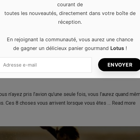
courant de
toutes les nouveautés, directement dans votre boîte de
réception.
En rejoignant la communauté, vous aurez une chance
de gagner un délicieux panier gourmand
Lotus
!
en prenant l’avion
0
us n’ayez pris l’avion qu’une seule fois, vous l’aurez quand mê
vous. Ces 8 choses vous arrivent lorsque vous êtes …
Read more