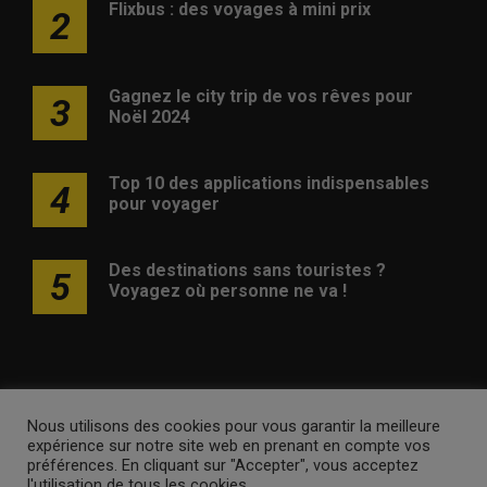
Flixbus : des voyages à mini prix
2
Gagnez le city trip de vos rêves pour
3
Noël 2024
Top 10 des applications indispensables
4
pour voyager
Des destinations sans touristes ?
5
Voyagez où personne ne va !
Nous utilisons des cookies pour vous garantir la meilleure
Publicité
Contact
Avertissement
Newsletter
Politique
expérience sur notre site web en prenant en compte vos
de confidentialité
préférences. En cliquant sur "Accepter", vous acceptez
l'utilisation de tous les cookies.