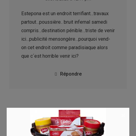
Estepona est un endroit terrifiant…travaux
partout…poussière.. bruit infernal samedi
compris…destination pénible…triste de venir
ici…publicité mensongère…pourquoi vend-
on cet endroit comme paradisiaque alors
que c´est horrible venir ici?
Répondre
Laisser un commentaire
×