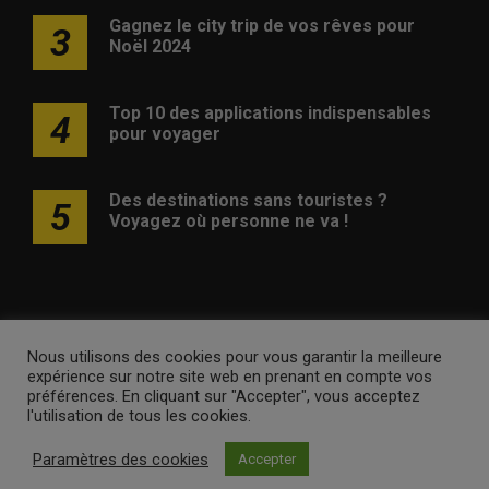
Gagnez le city trip de vos rêves pour
3
Noël 2024
Top 10 des applications indispensables
4
pour voyager
Des destinations sans touristes ?
5
Voyagez où personne ne va !
Nous utilisons des cookies pour vous garantir la meilleure
Publicité
Contact
Avertissement
Newsletter
Politique
expérience sur notre site web en prenant en compte vos
de confidentialité
préférences. En cliquant sur "Accepter", vous acceptez
l'utilisation de tous les cookies.
voyagesvoyages.be •
Internet Ventures
. Site web géré par
Paramètres des cookies
Accepter
Volo Media
.