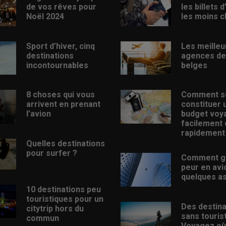
de vos rêves pour
les billets 
Noël 2024
les moins c
Sport d’hiver, cinq
Les meilleu
destinations
agences de
incontournables
belges
8 choses qui vous
Comment s
arrivent en prenant
constituer 
l’avion
budget voy
facilement 
rapidement
Quelles destinations
pour surfer ?
Comment g
peur en avi
quelques a
10 destinations peu
touristiques pour un
Des destina
citytrip hors du
sans touris
commun
Voyagez où