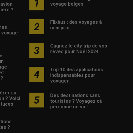
1
d’avion
voyage belges
hers ?
Flixbus : des voyages à
2
res
mini prix
 voyage
Gagnez le city trip de vos
3
rêves pour Noël 2024
e
un
age
Top 10 des applications
4
et
indispensables pour
 ?
voyager
érer sa
Des destinations sans
5
on ? Voici
touristes ? Voyagez où
stuces
personne ne va !
tions
tes ?