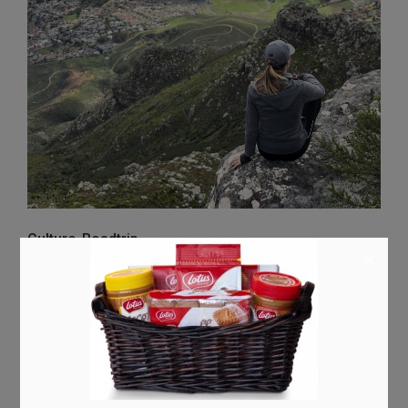
Culture
,
Roadtrip
×
Les plus jolis endroits à découvrir
en Belgique
0
Laura
octobre 30, 2020
Pas besoin d’aller bien loin pour découvrir de
véritables merveilles ! La Belgique abrite de nombreux