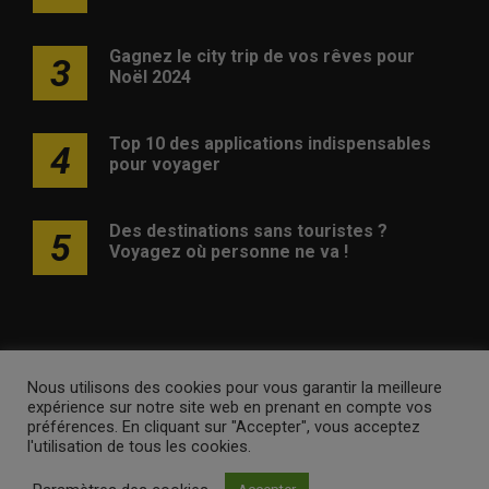
Gagnez le city trip de vos rêves pour
3
Noël 2024
Top 10 des applications indispensables
4
pour voyager
Des destinations sans touristes ?
5
Voyagez où personne ne va !
Nous utilisons des cookies pour vous garantir la meilleure
Publicité
Contact
Avertissement
Newsletter
Politique
expérience sur notre site web en prenant en compte vos
de confidentialité
préférences. En cliquant sur "Accepter", vous acceptez
l'utilisation de tous les cookies.
voyagesvoyages.be •
Internet Ventures
. Site web géré par