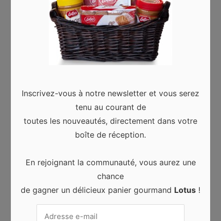
extrêmement salée, votre corps ne fera que flotter à
la surface. Relaxez-vous et laissez-vous transporter
!
#8 Mont Nébo
Inscrivez-vous à notre newsletter et vous serez
En remontant vers Amman, vous pouvez vous arrêter
tenu au courant de
au mont Nébo. Ce lieu est chargé d’histoire et de
toutes les nouveautés, directement dans votre
vestiges religieux, comme le tombeau et la croix de
boîte de réception.
Moïse. Le mont Nébo offre surtout un point de vue
incroyable sur les alentours.
En rejoignant la communauté, vous aurez une
chance
ENDROITS
IDÉES
INSPIRATION
INTÉRÊT
de gagner un délicieux panier gourmand
Lotus
!
JORDANIE
LIEUX
MERVEILLE DU MONDE