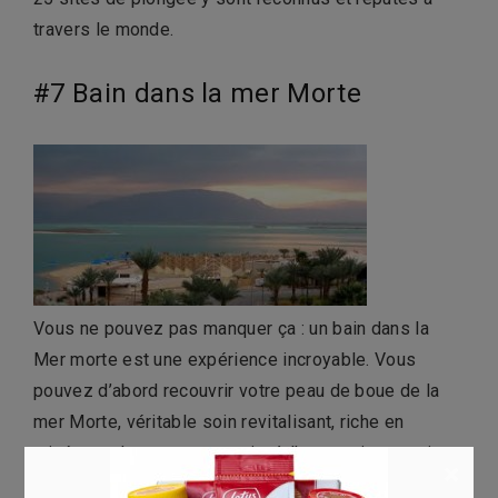
travers le monde.
#7 Bain dans la mer Morte
Vous ne pouvez pas manquer ça : un bain dans la
Mer morte est une expérience incroyable. Vous
pouvez d’abord recouvrir votre peau de boue de la
mer Morte, véritable soin revitalisant, riche en
minéraux. Jetez vous ensuite à l’eau, mais attention :
×
il n’est pas vraiment possible d’y nager. L’eau étant