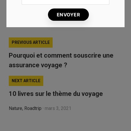
PARCOURS
PETRA
SÉJOUR
VACANCES
VISITER LA JORDANIE
VOYAGE
PREVIOUS ARTICLE
Pourquoi et comment souscrire une
assurance voyage ?
NEXT ARTICLE
10 livres sur le thème du voyage
Nature
,
Roadtrip
·
mars 3, 2021