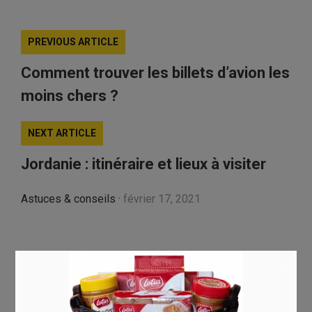
PREVIOUS ARTICLE
Comment trouver les billets d’avion les
moins chers ?
NEXT ARTICLE
Jordanie : itinéraire et lieux à visiter
Astuces & conseils
·
février 17, 2021
Laisser un commentaire
×