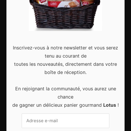
Articles récents
Inscrivez-vous à notre newsletter et vous serez
tenu au courant de
Gagnez le city trip de vos rêves pour Noël 2024
toutes les nouveautés, directement dans votre
boîte de réception.
En rejoignant la communauté, vous aurez une
chance
Sport d’hiver, cinq destinations incontournables
de gagner un délicieux panier gourmand
Lotus
!