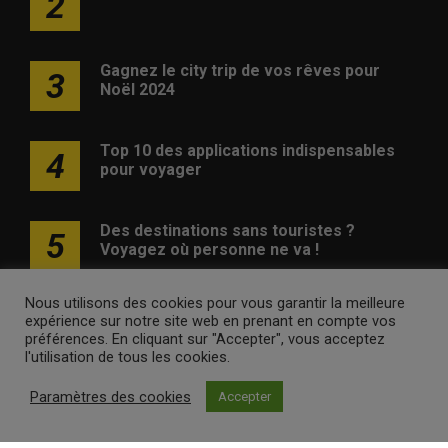
2
Gagnez le city trip de vos rêves pour
3
Noël 2024
Top 10 des applications indispensables
4
pour voyager
Des destinations sans touristes ?
5
Voyagez où personne ne va !
Nous utilisons des cookies pour vous garantir la meilleure
expérience sur notre site web en prenant en compte vos
préférences. En cliquant sur "Accepter", vous acceptez
l'utilisation de tous les cookies.
Publicité
Contact
Avertissement
Newsletter
Politique
Paramètres des cookies
Accepter
de confidentialité
voyagesvoyages.be •
Internet Ventures
. Site web géré par