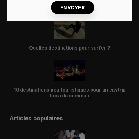
8 choses qui vous arrivent en prenant l’avion
Quelles destinations pour surfer ?
10 destinations peu touristiques pour un citytrip
hors du commun
Articles populaires