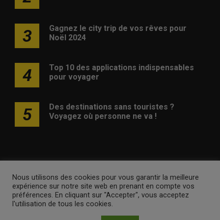
Gagnez le city trip de vos rêves pour
3
Noël 2024
Top 10 des applications indispensables
4
pour voyager
Des destinations sans touristes ?
5
Voyagez où personne ne va !
Nous utilisons des cookies pour vous garantir la meilleure
Publicité
Contact
Avertissement
Newsletter
Politique
expérience sur notre site web en prenant en compte vos
de confidentialité
préférences. En cliquant sur "Accepter", vous acceptez
l'utilisation de tous les cookies.
voyagesvoyages.be •
Internet Ventures
. Site web géré par