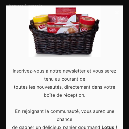
Astuces & conseils
×
Nature
Citytrip
Roadtrip
Culture
Articles récents
Inscrivez-vous à notre newsletter et vous serez
tenu au courant de
toutes les nouveautés, directement dans votre
boîte de réception.
Gagnez le city trip de vos rêves pour Noël 2024
En rejoignant la communauté, vous aurez une
chance
de gagner un délicieux panier gourmand
Lotus
!