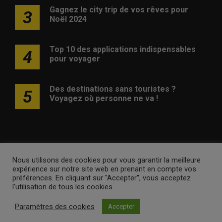
Gagnez le city trip de vos rêves pour
3
Noël 2024
Top 10 des applications indispensables
4
pour voyager
Des destinations sans touristes ?
5
Voyagez où personne ne va !
Nous utilisons des cookies pour vous garantir la meilleure
Publicité
Contact
Avertissement
Newsletter
Politique
expérience sur notre site web en prenant en compte vos
de confidentialité
préférences. En cliquant sur "Accepter", vous acceptez
l'utilisation de tous les cookies.
voyagesvoyages.be •
Internet Ventures
. Site web géré par
Paramètres des cookies
Accepter
Volo Media
.