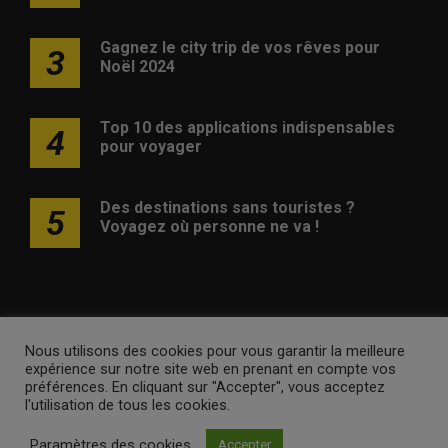
Gagnez le city trip de vos rêves pour
3
Noël 2024
Top 10 des applications indispensables
4
pour voyager
Des destinations sans touristes ?
5
Voyagez où personne ne va !
Nous utilisons des cookies pour vous garantir la meilleure
Publicité
Contact
Avertissement
Newsletter
Politique
expérience sur notre site web en prenant en compte vos
de confidentialité
préférences. En cliquant sur "Accepter", vous acceptez
l'utilisation de tous les cookies.
voyagesvoyages.be •
Internet Ventures
. Site web géré par
Paramètres des cookies
Accepter