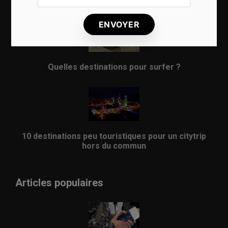
8 choses qui vous arrivent en prenant l’avion
Quelles destinations pour surfer ?
10 destinations peu touristiques pour un citytrip
hors du commun
Articles populaires