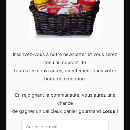
Articles récents
Gagnez le city trip de vos rêves pour Noël 2024
Inscrivez-vous à notre newsletter et vous serez
tenu au courant de
toutes les nouveautés, directement dans votre
boîte de réception.
Sport d’hiver, cinq destinations incontournables
En rejoignant la communauté, vous aurez une
chance
de gagner un délicieux panier gourmand
Lotus
!