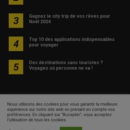
Gagnez le city trip de vos rêves pour
3
Noël 2024
Top 10 des applications indispensables
4
pour voyager
Des destinations sans touristes ?
5
Voyagez où personne ne va !
Nous utilisons des cookies pour vous garantir la meilleure
Publicité
Contact
Avertissement
Newsletter
Politique
expérience sur notre site web en prenant en compte vos
de confidentialité
préférences. En cliquant sur "Accepter", vous acceptez
l'utilisation de tous les cookies.
voyagesvoyages.be •
Internet Ventures
. Site web géré par