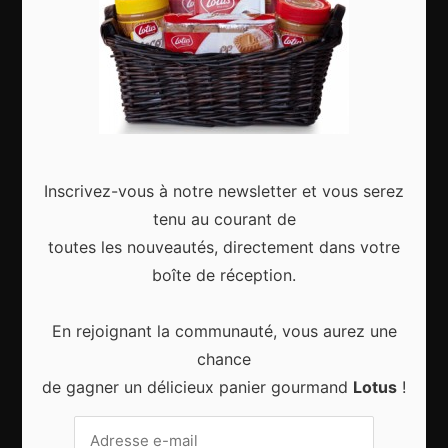
Articles récents
Gagnez le city trip de vos rêves pour Noël 2024
Inscrivez-vous à notre newsletter et vous serez
tenu au courant de
toutes les nouveautés, directement dans votre
boîte de réception.
Sport d’hiver, cinq destinations incontournables
En rejoignant la communauté, vous aurez une
chance
de gagner un délicieux panier gourmand
Lotus
!