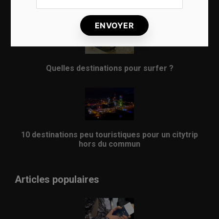
8 choses qui vous arrivent en prenant l’avion
Quelles destinations pour surfer ?
10 destinations peu touristiques pour un citytrip
hors du commun
Articles populaires