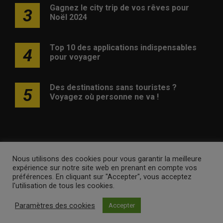
Gagnez le city trip de vos rêves pour
3
Noël 2024
Top 10 des applications indispensables
4
pour voyager
Des destinations sans touristes ?
5
Voyagez où personne ne va !
Nous utilisons des cookies pour vous garantir la meilleure
Publicité
Contact
Avertissement
Newsletter
Politique
expérience sur notre site web en prenant en compte vos
de confidentialité
préférences. En cliquant sur "Accepter", vous acceptez
l'utilisation de tous les cookies.
voyagesvoyages.be •
Internet Ventures
. Site web géré par
Paramètres des cookies
Accepter
Volo Media
.