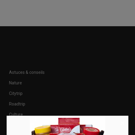
Astuces & conseils
Nature
Citytrip
Roadtrip
Culture
×