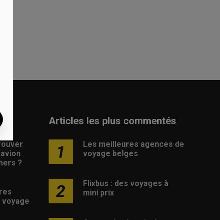
Articles les plus commentés
rouver
Les meilleures agences de
1
d’avion
voyage belges
hers ?
Flixbus : des voyages à
2
res
mini prix
 voyage