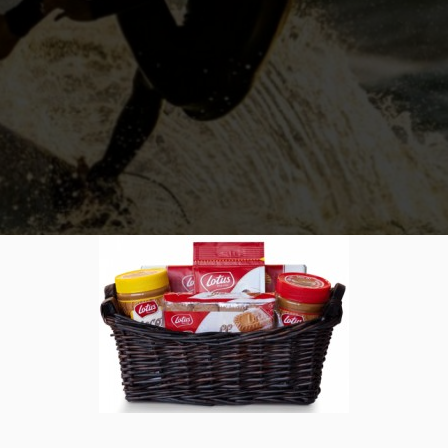
urfer ?
0
es toujours en quête d’aventure ? Apprenez le surf ! Voici