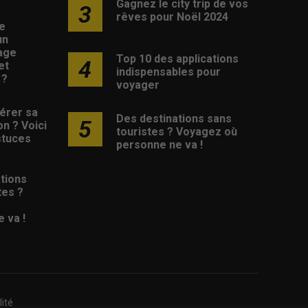
Gagnez le city trip de vos
3
rêves pour Noël 2024
e
un
age
Top 10 des applications
4
et
indispensables pour
 ?
voyager
érer sa
Des destinations sans
5
on ? Voici
touristes ? Voyagez où
stuces
personne ne va !
tions
tes ?
 va !
lité