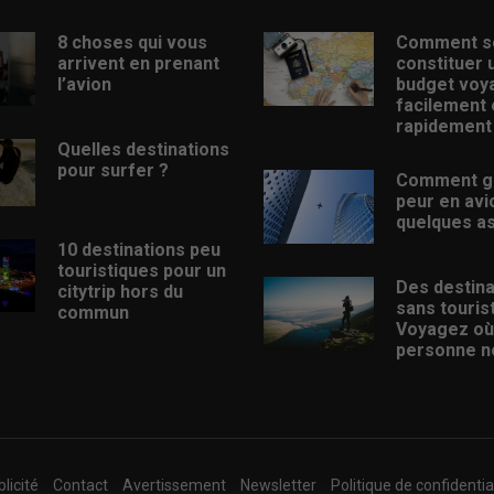
8 choses qui vous
Comment s
arrivent en prenant
constituer 
l’avion
budget voy
facilement 
rapidement
Quelles destinations
pour surfer ?
Comment g
peur en avi
quelques a
10 destinations peu
touristiques pour un
Des destina
citytrip hors du
sans touris
commun
Voyagez où
personne ne
licité
Contact
Avertissement
Newsletter
Politique de confidentia