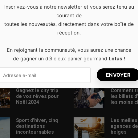
s souhaitez trouver de belles vagues à surfer lors de votre …
Inscrivez-vous à notre newsletter et vous serez tenu au
courant de
toutes les nouveautés, directement dans votre boîte de
réception.
En rejoignant la communauté, vous aurez une chance
de gagner un délicieux panier gourmand
Lotus
!
s récents
Articles populaires
Gagnez le city trip
Comment t
de vos rêves pour
les billets 
Noël 2024
les moins c
Sport d’hiver, cinq
Les meilleu
destinations
agences de
incontournables
belges