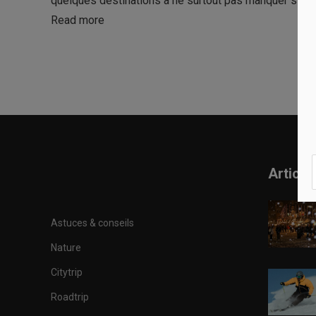
quelques destinations à ne surtout pas manquer si vou
Read more
Article
Astuces & conseils
Nature
Citytrip
Roadtrip