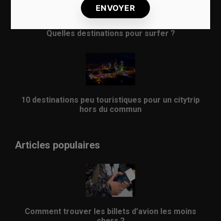
Quelles destinations pour surfer ?
10 destinations peu touristiques pour un citytrip
hors du commun
Articles populaires
Comment trouver les billets d’avion les moins
chers ?