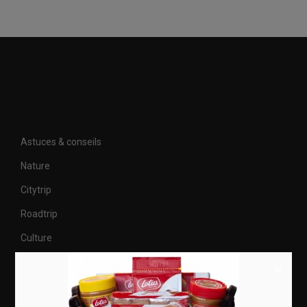
Astuces & conseils
Nature
Citytrip
Roadtrip
Culture
×
Articles récents