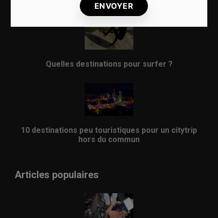
8 choses qui vous arrivent en prenant l’avion
Quelles destinations pour surfer ?
10 destinations peu touristiques pour un citytrip
hors du commun
Articles populaires