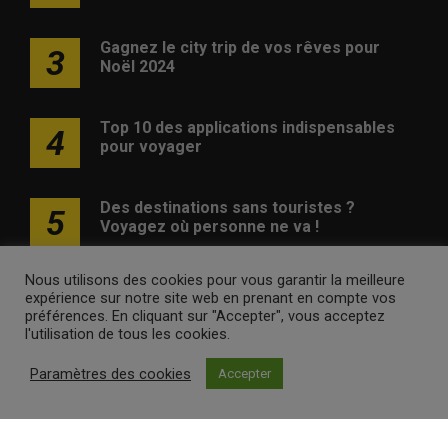
Gagnez le city trip de vos rêves pour
3
Noël 2024
Top 10 des applications indispensables
4
pour voyager
Des destinations sans touristes ?
5
Voyagez où personne ne va !
Nous utilisons des cookies pour vous garantir la meilleure
expérience sur notre site web en prenant en compte vos
préférences. En cliquant sur "Accepter", vous acceptez
l'utilisation de tous les cookies.
Publicité
Contact
Avertissement
Newsletter
Politique
Paramètres des cookies
Accepter
de confidentialité
voyagesvoyages.be •
Internet Ventures
. Site web géré par