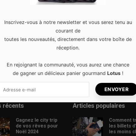
Inscrivez-vous à notre newsletter et vous serez tenu au
aitez trouver la destination idéale pour vivre le grand frisson 
courant de
brumeux et de châteaux tout droit sortis d’un film d’horreur !
toutes les nouveautés, directement dans votre boîte de
réception.
En rejoignant la communauté, vous aurez une chance
de gagner un délicieux panier gourmand
Lotus
!
s récents
Articles populaires
Gagnez le city trip
Comment t
de vos rêves pour
les billets 
Noël 2024
les moins c