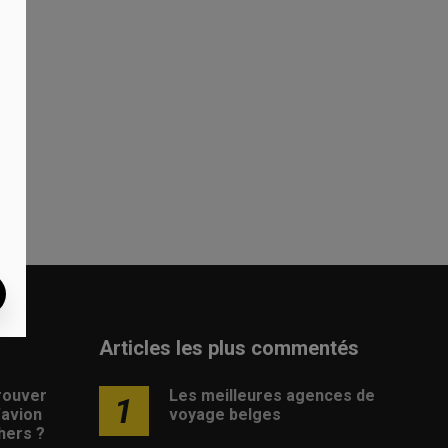
?
Articles les plus commentés
rouver
Les meilleures agences de
1
d’avion
voyage belges
hers ?