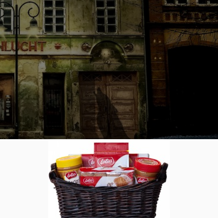
ù aller ?
0