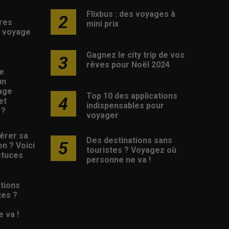
Flixbus : des voyages à
2
res
mini prix
 voyage
Gagnez le city trip de vos
3
rêves pour Noël 2024
e
un
age
Top 10 des applications
4
et
indispensables pour
 ?
voyager
érer sa
Des destinations sans
5
on ? Voici
touristes ? Voyagez où
stuces
personne ne va !
tions
tes ?
 va !