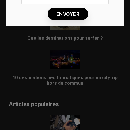
8 choses qui vous arrivent en prenant l’avion
Quelles destinations pour surfer ?
10 destinations peu touristiques pour un citytrip
hors du commun
Articles populaires