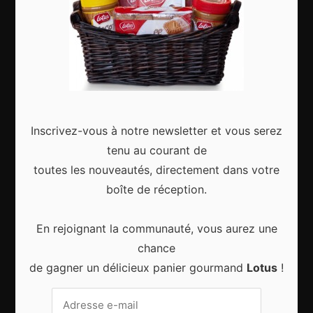
Articles récents
Gagnez le city trip de vos rêves pour Noël 2024
Inscrivez-vous à notre newsletter et vous serez
tenu au courant de
toutes les nouveautés, directement dans votre
boîte de réception.
Sport d’hiver, cinq destinations incontournables
En rejoignant la communauté, vous aurez une
chance
de gagner un délicieux panier gourmand
Lotus
!