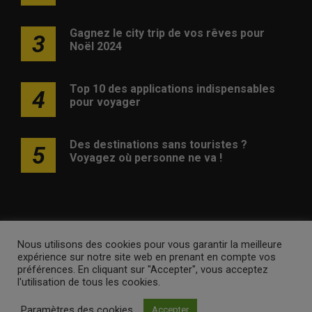
Gagnez le city trip de vos rêves pour
3
Noël 2024
Top 10 des applications indispensables
4
pour voyager
Des destinations sans touristes ?
5
Voyagez où personne ne va !
Nous utilisons des cookies pour vous garantir la meilleure
Publicité
Contact
Avertissement
Newsletter
Politique
expérience sur notre site web en prenant en compte vos
de confidentialité
préférences. En cliquant sur "Accepter", vous acceptez
l'utilisation de tous les cookies.
voyagesvoyages.be •
Internet Ventures
. Site web géré par
Paramètres des cookies
Accepter