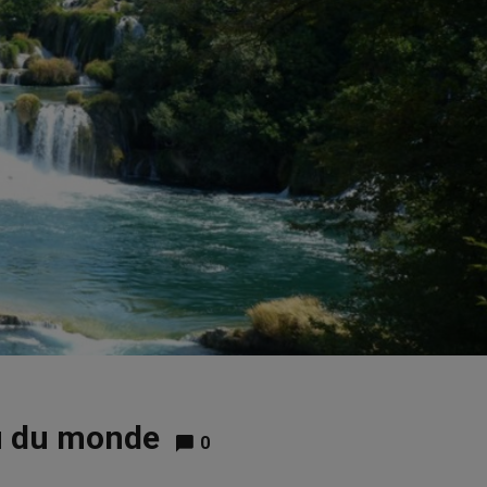
au du monde
0