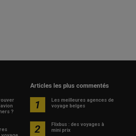
Articles les plus commentés
rouver
Les meilleures agences de
1
d’avion
voyage belges
hers ?
Flixbus : des voyages à
2
res
mini prix
 voyage