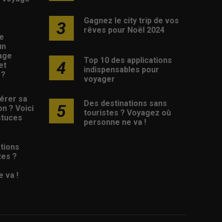
Gagnez le city trip de vos
3
rêves pour Noël 2024
e
un
age
Top 10 des applications
4
et
indispensables pour
 ?
voyager
érer sa
Des destinations sans
5
on ? Voici
touristes ? Voyagez où
stuces
personne ne va !
tions
tes ?
 va !