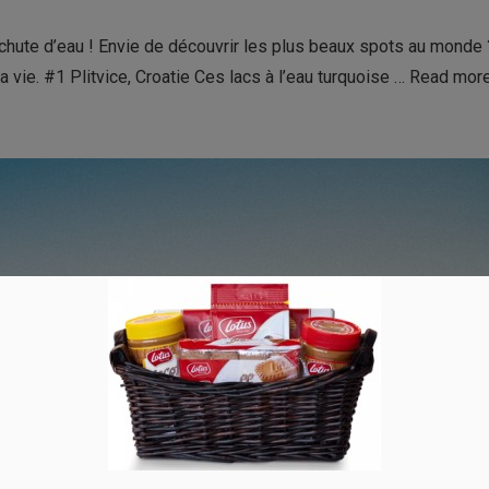
chute d’eau ! Envie de découvrir les plus beaux spots au monde 
 vie. #1 Plitvice, Croatie Ces lacs à l’eau turquoise …
Read mor