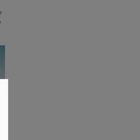
?
e
×