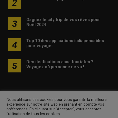
2
Gagnez le city trip de vos rêves pour
3
Noël 2024
Top 10 des applications indispensables
4
pour voyager
Des destinations sans touristes ?
5
Voyagez où personne ne va !
Nous utilisons des cookies pour vous garantir la meilleure
Publicité
Contact
Avertissement
Newsletter
Politique
expérience sur notre site web en prenant en compte vos
de confidentialité
préférences. En cliquant sur "Accepter", vous acceptez
l'utilisation de tous les cookies.