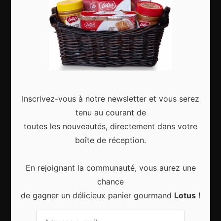
Articles récents
Inscrivez-vous à notre newsletter et vous serez
Gagnez le city trip de vos rêves pour Noël 2024
tenu au courant de
toutes les nouveautés, directement dans votre
boîte de réception.
En rejoignant la communauté, vous aurez une
Sport d’hiver, cinq destinations incontournables
chance
de gagner un délicieux panier gourmand
Lotus
!