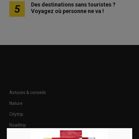
Des destinations sans touristes ?
5
Voyagez où personne ne va !
Astuces & conseils
Nature
Citytrip
Roadtrip
×
Culture