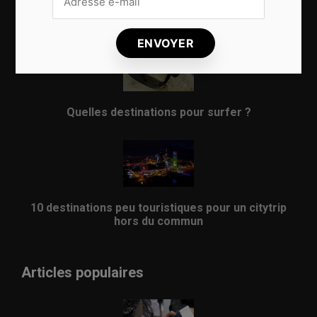
8 choses qui vous arrivent en prenant l’avion
Quelles destinations pour surfer ?
10 destinations peu touristiques pour un citytrip
hors du commun
Articles populaires