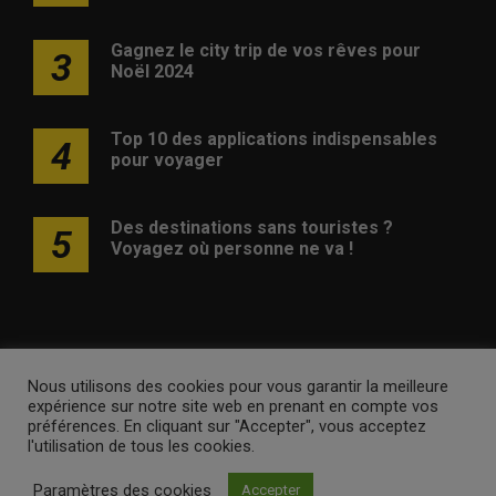
Gagnez le city trip de vos rêves pour
3
Noël 2024
Top 10 des applications indispensables
4
pour voyager
Des destinations sans touristes ?
5
Voyagez où personne ne va !
Nous utilisons des cookies pour vous garantir la meilleure
Publicité
Contact
Avertissement
Newsletter
Politique
expérience sur notre site web en prenant en compte vos
de confidentialité
préférences. En cliquant sur "Accepter", vous acceptez
l'utilisation de tous les cookies.
voyagesvoyages.be •
Internet Ventures
. Site web géré par
Paramètres des cookies
Accepter
Volo Media
.