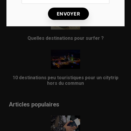
8 choses qui vous arrivent en prenant l’avion
Quelles destinations pour surfer ?
10 destinations peu touristiques pour un citytrip
hors du commun
Articles populaires