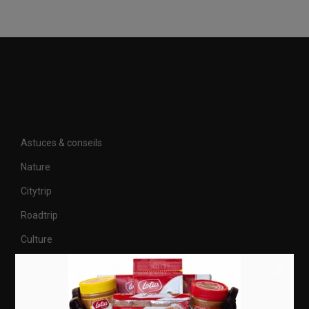
Astuces & conseils
Nature
Citytrip
Roadtrip
Culture
×
Articles récents