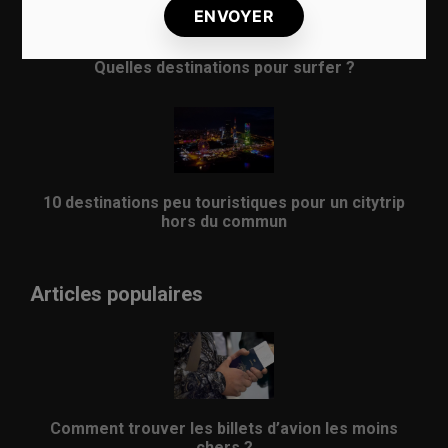
Quelles destinations pour surfer ?
10 destinations peu touristiques pour un citytrip
hors du commun
Articles populaires
Comment trouver les billets d’avion les moins
chers ?