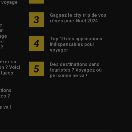
 voyage
Gagnez le city trip de vos
3
rêves pour Noël 2024
e
un
age
Top 10 des applications
4
et
indispensables pour
 ?
voyager
érer sa
Des destinations sans
5
on ? Voici
touristes ? Voyagez où
stuces
personne ne va !
tions
tes ?
 va !