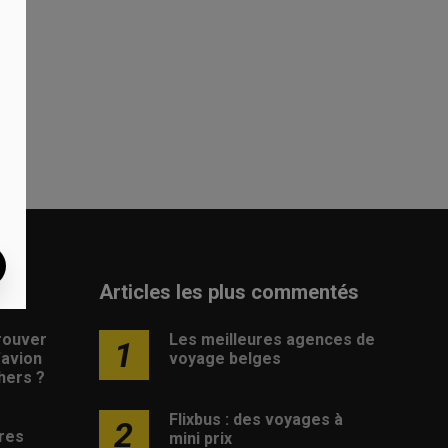
Articles les plus commentés
rouver
Les meilleures agences de
1
d’avion
voyage belges
hers ?
Flixbus : des voyages à
2
res
mini prix