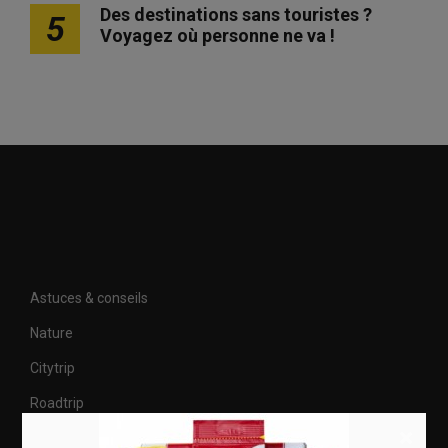
Des destinations sans touristes ?
5
Voyagez où personne ne va !
Astuces & conseils
Nature
Citytrip
Roadtrip
×
Culture