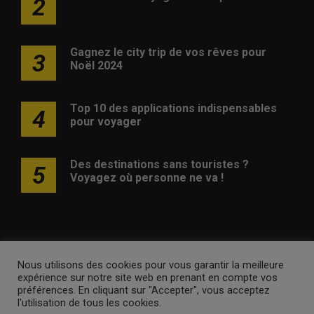
2
Gagnez le city trip de vos rêves pour
3
Noël 2024
Top 10 des applications indispensables
4
pour voyager
Des destinations sans touristes ?
5
Voyagez où personne ne va !
Nous utilisons des cookies pour vous garantir la meilleure
Publicité
Contact
Avertissement
Newsletter
Politique
expérience sur notre site web en prenant en compte vos
de confidentialité
préférences. En cliquant sur "Accepter", vous acceptez
l'utilisation de tous les cookies.