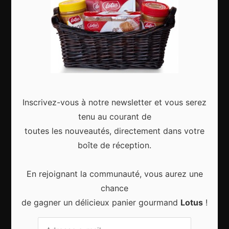
Articles récents
Inscrivez-vous à notre newsletter et vous serez
Gagnez le city trip de vos rêves pour Noël 2024
tenu au courant de
toutes les nouveautés, directement dans votre
boîte de réception.
En rejoignant la communauté, vous aurez une
Sport d’hiver, cinq destinations incontournables
chance
de gagner un délicieux panier gourmand
Lotus
!