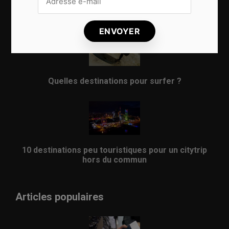
8 choses qui vous arrivent en prenant l’avion
Quelles destinations pour surfer ?
10 destinations peu touristiques pour un citytrip
hors du commun
Articles populaires