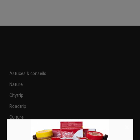
Astuces & conseils
Nature
Citytrip
Roadtrip
Culture
×