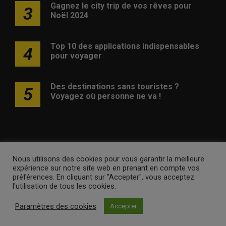
Gagnez le city trip de vos rêves pour
3
Noël 2024
Top 10 des applications indispensables
4
pour voyager
Des destinations sans touristes ?
5
Voyagez où personne ne va !
Nous utilisons des cookies pour vous garantir la meilleure
Publicité
Contact
Avertissement
Newsletter
Politique
expérience sur notre site web en prenant en compte vos
de confidentialité
préférences. En cliquant sur "Accepter", vous acceptez
l'utilisation de tous les cookies.
voyagesvoyages.be •
Internet Ventures
. Site web géré par
Paramètres des cookies
Accepter
Volo Media
.