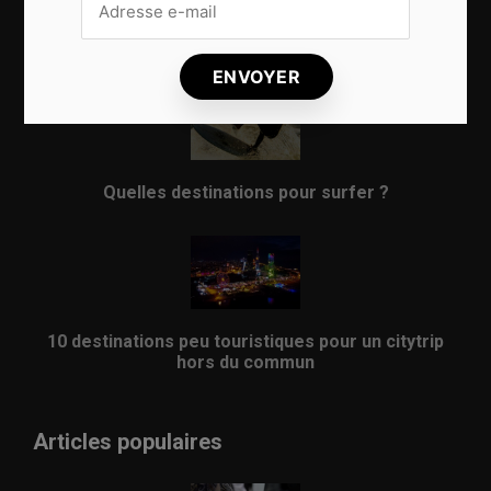
8 choses qui vous arrivent en prenant l’avion
Quelles destinations pour surfer ?
10 destinations peu touristiques pour un citytrip
hors du commun
Articles populaires