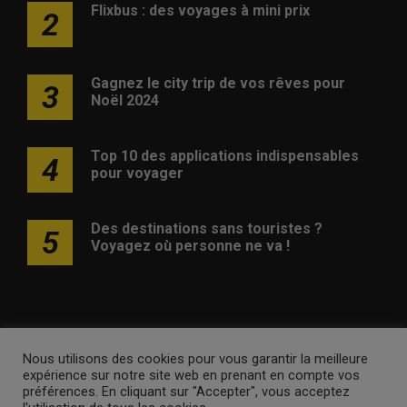
Flixbus : des voyages à mini prix
2
Gagnez le city trip de vos rêves pour
3
Noël 2024
Top 10 des applications indispensables
4
pour voyager
Des destinations sans touristes ?
5
Voyagez où personne ne va !
Nous utilisons des cookies pour vous garantir la meilleure
Publicité
Contact
Avertissement
Newsletter
Politique
expérience sur notre site web en prenant en compte vos
de confidentialité
préférences. En cliquant sur "Accepter", vous acceptez