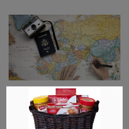
Astuces & conseils
×
Comment se constituer un budget
voyage facilement et rapidement
?
0
Laura
août 21, 2020