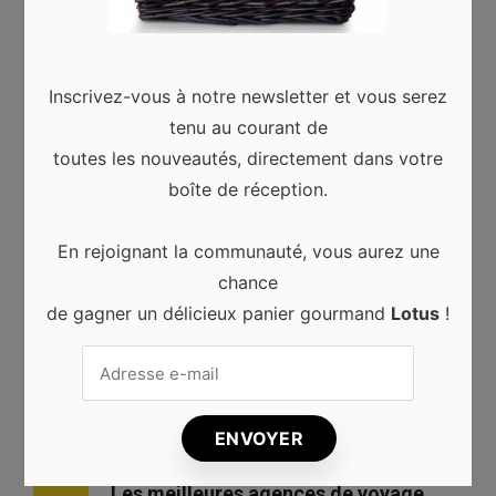
Voyager, cela fait rêver tout le monde. À l’aventure en
pleine montagne ou sur une plage tropicale à bronzer
Inscrivez-vous à notre newsletter et vous serez
au soleil, explorer le monde fait souvent partie de nos
tenu au courant de
objectifs. Cela a un coût, mais celui-ci peut être moins
toutes les nouveautés, directement dans votre
conséquent …
Read more
boîte de réception.
En rejoignant la communauté, vous aurez une
chance
de gagner un délicieux panier gourmand
Lotus
!
Les plus populaires
Comment trouver les billets d’avion
1
les moins chers ?
Les meilleures agences de voyage