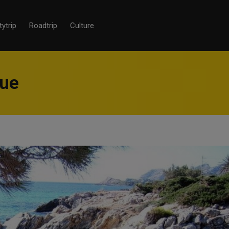
tytrip
Roadtrip
Culture
que