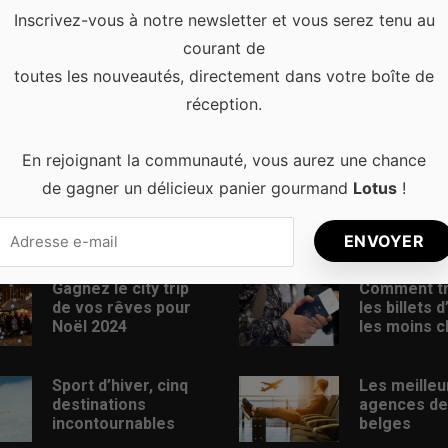
Inscrivez-vous à notre newsletter et vous serez tenu au
es à seulement 2h de chez vous. En …
Read more
courant de
toutes les nouveautés, directement dans votre boîte de
réception.
En rejoignant la communauté, vous aurez une chance
de gagner un délicieux panier gourmand
Lotus
!
s récents
Articles populaires
Gagnez le city trip
Comment t
de vos rêves pour
les billets 
Noël 2024
les moins c
Sport d’hiver, cinq
Les meilleu
destinations
agences de
incontournables
belges