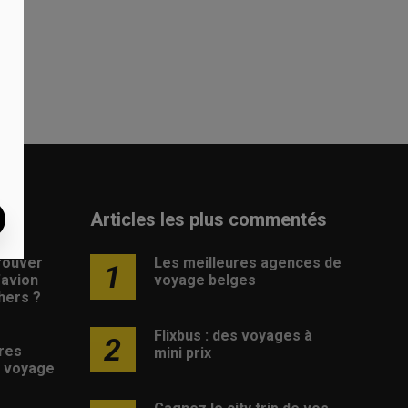
Articles les plus commentés
rouver
Les meilleures agences de
1
d’avion
voyage belges
hers ?
Flixbus : des voyages à
2
res
mini prix
 voyage