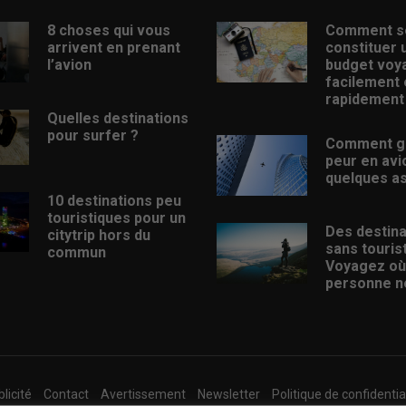
8 choses qui vous
Comment s
arrivent en prenant
constituer 
l’avion
budget voy
facilement 
rapidement
Quelles destinations
pour surfer ?
Comment g
peur en avi
quelques a
10 destinations peu
touristiques pour un
Des destina
citytrip hors du
sans touris
commun
Voyagez où
personne ne
licité
Contact
Avertissement
Newsletter
Politique de confidentia