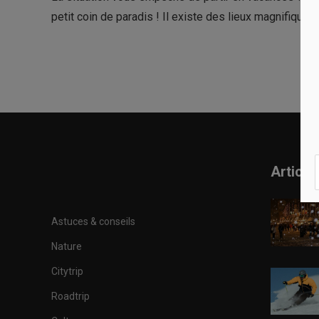
petit coin de paradis ! Il existe des lieux magnifiqu
Article
Astuces & conseils
Nature
Citytrip
Roadtrip