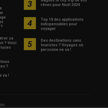
Gagnez le city trip de vos
3
rêves pour Noël 2024
e
un
age
Top 10 des applications
4
et
indispensables pour
 ?
voyager
érer sa
Des destinations sans
5
on ? Voici
touristes ? Voyagez où
stuces
personne ne va !
tions
tes ?
 va !
lité