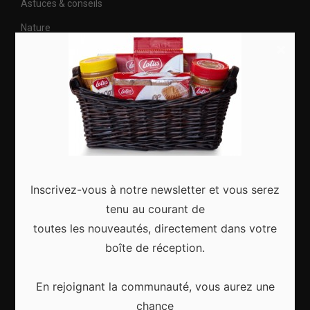
Astuces & conseils
Nature
×
Citytrip
Roadtrip
Culture
Articles récents
Inscrivez-vous à notre newsletter et vous serez
tenu au courant de
toutes les nouveautés, directement dans votre
boîte de réception.
Gagnez le city trip de vos rêves pour Noël 2024
En rejoignant la communauté, vous aurez une
chance