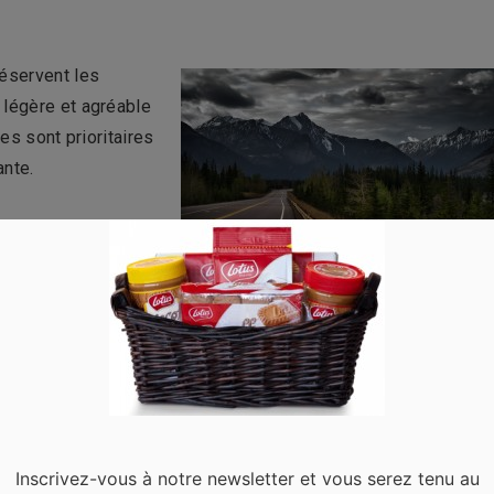
réservent les
 légère et agréable
mes sont prioritaires
ante.
tes sont assez
insectes et vous
ne forêt, vous
a reste très rare.
r les étrangers. Veillez donc à avoir une assurance voyage
Inscrivez-vous à notre newsletter et vous serez tenu au