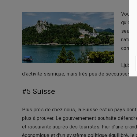
Vous ne
qu’en z
seuleme
nature
confron
Ljublja
d’activité sismique, mais très peu de secousses so
#5 Suisse
Plus près de chez nous, la Suisse est un pays dont 
plus à prouver. Le gourvernement souhaite défendr
et rassurante auprès des touristes. Fier d’une grand
économique et d’un système politique équilibré, le