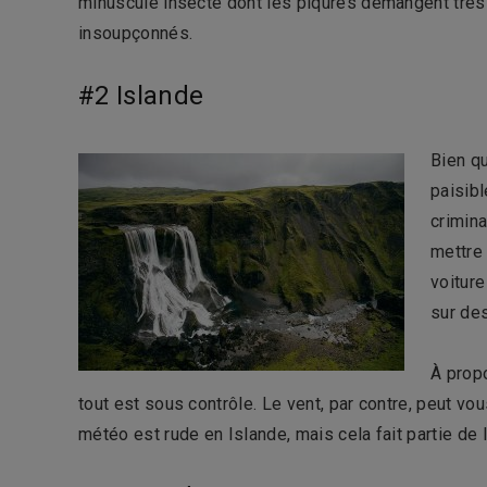
minuscule insecte dont les piqûres démangent très f
insoupçonnés.
#2 Islande
Bien qu
paisibl
crimina
mettre 
voiture
sur de
À propo
tout est sous contrôle. Le vent, par contre, peut vous
météo est rude en Islande, mais cela fait partie de 