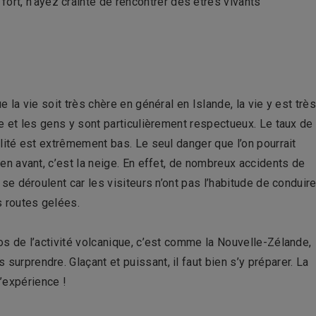
ort, n’ayez crainte de rencontrer des êtres vivants
e la vie soit très chère en général en Islande, la vie y est trè
e et les gens y sont particulièrement respectueux. Le taux de
lité est extrêmement bas. Le seul danger que l’on pourrait
en avant, c’est la neige. En effet, de nombreux accidents de
 se déroulent car les visiteurs n’ont pas l’habitude de conduir
s routes gelées.
s de l’activité volcanique, c’est comme la Nouvelle-Zélande,
 surprendre. Glaçant et puissant, il faut bien s’y préparer. La
l’expérience !