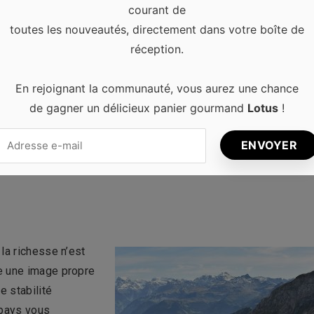
courant de
toutes les nouveautés, directement dans votre boîte de
 ressentirez aucune insécurité en Slovénie. Autant à la ville
réception.
one rurale, l’ambiance générale est paisible. Vous devrez
nt faire attention aux tiques si vous vous baladez en pleine
En rejoignant la communauté, vous aurez une chance
. Vous pouvez vous balader seul ou accompagné sans être
de gagner un délicieux panier gourmand
Lotus
!
té à des situations délicates.
na ainsi que l’ouest et le sud du pays sont sur une zone
nt ressenties.
la richesse n’est
e une image propre
e stabilité
 pays vous