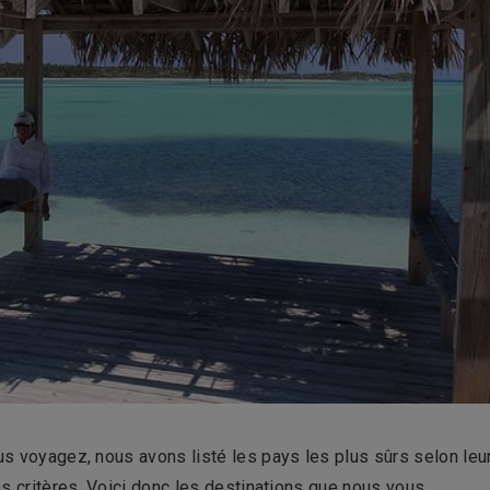
ous voyagez, nous avons listé les pays les plus sûrs selon leu
res critères. Voici donc les destinations que nous vous