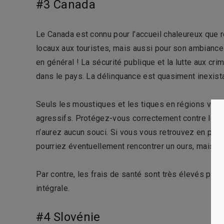
#3 Canada
Le Canada est connu pour l’accueil chaleureux que 
locaux aux touristes, mais aussi pour son ambiance
en général ! La sécurité publique et la lutte aux cri
dans le pays. La délinquance est quasiment inexist
Seuls les moustiques et les tiques en régions ver
agressifs. Protégez-vous correctement contre les 
n’aurez aucun souci. Si vous vous retrouvez en plei
pourriez éventuellement rencontrer un ours, mais cel
Par contre, les frais de santé sont très élevés pou
intégrale.
#4 Slovénie