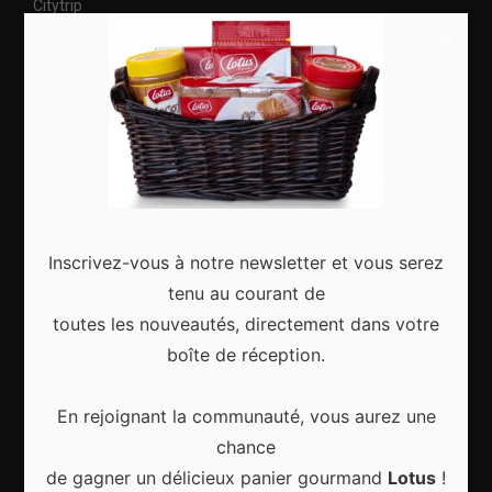
Citytrip
×
Roadtrip
Culture
Articles récents
Inscrivez-vous à notre newsletter et vous serez
tenu au courant de
Gagnez le city trip de vos rêves pour Noël 2024
toutes les nouveautés, directement dans votre
boîte de réception.
En rejoignant la communauté, vous aurez une
chance
Sport d’hiver, cinq destinations incontournables
de gagner un délicieux panier gourmand
Lotus
!