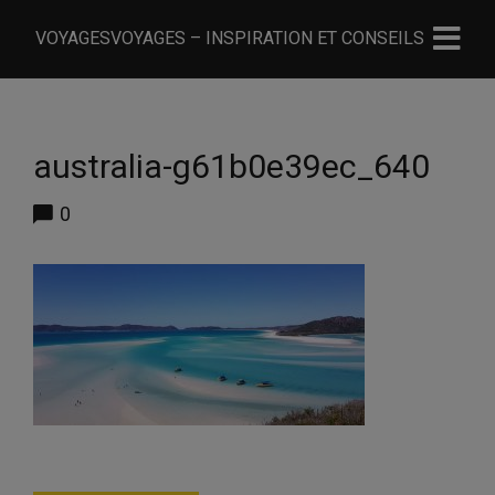
VOYAGESVOYAGES – INSPIRATION ET CONSEILS
australia-g61b0e39ec_640
0