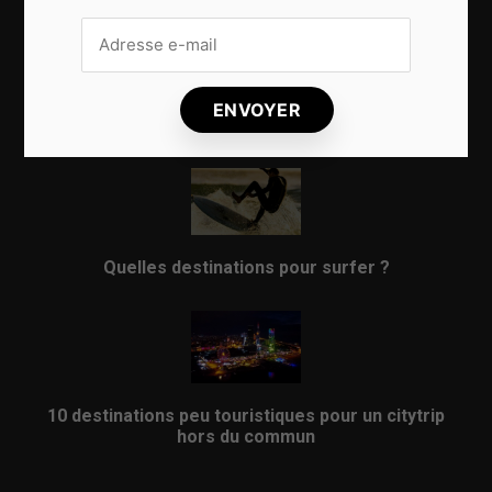
8 choses qui vous arrivent en prenant l’avion
Quelles destinations pour surfer ?
10 destinations peu touristiques pour un citytrip
hors du commun