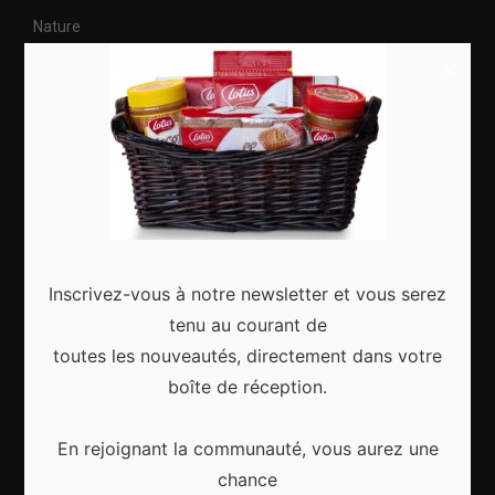
Nature
×
Citytrip
Roadtrip
Culture
Articles récents
Inscrivez-vous à notre newsletter et vous serez
tenu au courant de
toutes les nouveautés, directement dans votre
Gagnez le city trip de vos rêves pour Noël 2024
boîte de réception.
En rejoignant la communauté, vous aurez une
chance