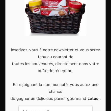
Articles récents
Inscrivez-vous à notre newsletter et vous serez
Gagnez le city trip de vos rêves pour Noël 2024
tenu au courant de
toutes les nouveautés, directement dans votre
boîte de réception.
En rejoignant la communauté, vous aurez une
Sport d’hiver, cinq destinations incontournables
chance
de gagner un délicieux panier gourmand
Lotus
!