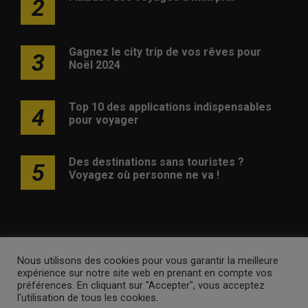
2
Gagnez le city trip de vos rêves pour
3
Noël 2024
Top 10 des applications indispensables
4
pour voyager
Des destinations sans touristes ?
5
Voyagez où personne ne va !
Nous utilisons des cookies pour vous garantir la meilleure
Publicité
Contact
Avertissement
Newsletter
Politique
expérience sur notre site web en prenant en compte vos
de confidentialité
préférences. En cliquant sur "Accepter", vous acceptez
l'utilisation de tous les cookies.