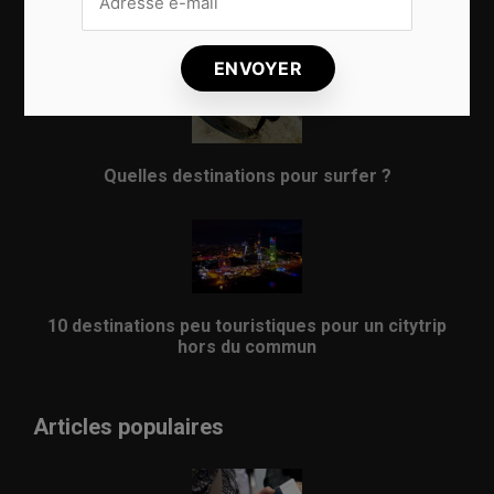
8 choses qui vous arrivent en prenant l’avion
Quelles destinations pour surfer ?
10 destinations peu touristiques pour un citytrip
hors du commun
Articles populaires